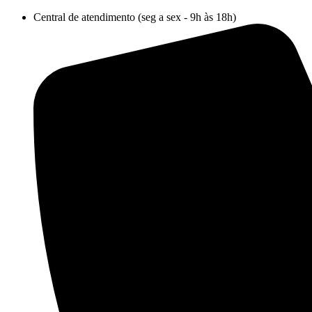
Ir
Central de atendimento (seg a sex - 9h às 18h)
para
o
conteúdo