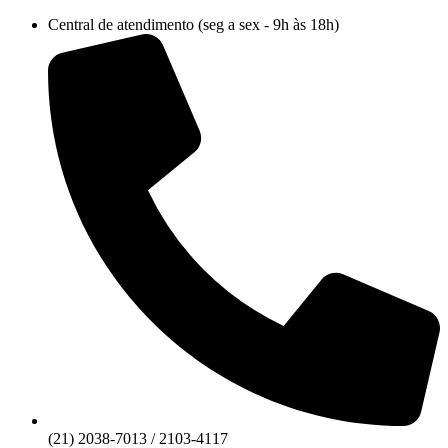
Ir
Central de atendimento (seg a sex - 9h às 18h)
para
o
conteúdo
(21) 2038-7013 / 2103-4117