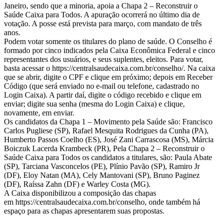
Janeiro, sendo que a minoria, apoia a Chapa 2 – Reconstruir o
Saúde Caixa para Todos. A apuração ocorrerá no último dia de
votação. A posse está prevista para março, com mandato de três
anos.
Podem votar somente os titulares do plano de saúde. O Conselho é
formado por cinco indicados pela Caixa Econômica Federal e cinco
representantes dos usuários, e seus suplentes, eleitos. Para votar,
basta acessar o https://centralsaudecaixa.com.br/conselho/. Na caixa
que se abrir, digite o CPF e clique em próximo; depois em Receber
Código (que será enviado no e-mail ou telefone, cadastrado no
Login Caixa). A partir daí, digite o código recebido e clique em
enviar; digite sua senha (mesma do Login Caixa) e clique,
novamente, em enviar.
Os candidatos da Chapa 1 – Movimento pela Saúde são: Francisco
Carlos Pugliese (SP), Rafael Mesquita Rodrigues da Cunha (PA),
Humberto Passos Coelho (ES), José Zani Carrascosa (MS), Márcia
Boiczuk Lacerda Krambeck (PR), Pela Chapa 2 – Reconstruir o
Saúde Caixa para Todos os candidatos a titulares, são: Paula Abate
(SP), Tarciana Vasconcelos (PE), Plínio Pavão (SP), Ramiro Jr
(DF), Eloy Natan (MA), Cely Mantovani (SP), Bruno Paginez
(DF), Raíssa Zahn (DF) e Warley Costa (MG).
A Caixa disponibilizou a composição das chapas
em https://centralsaudecaixa.com.br/conselho, onde também há
espaço para as chapas apresentarem suas propostas.