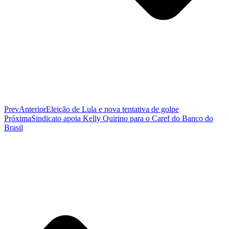
Prev
Anterior
Eleição de Lula e nova tentativa de golpe
Próxima
Sindicato apoia Kelly Quirino para o Caref do Banco do
Brasil