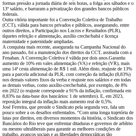
formas pressão a jornada diária de seis horas, a folga aos sábados e o
13º salário, e barraram a privatização dos grandes bancos públicos
federais.
Outra vitória importante foi a Convenção Coletiva de Trabalho
(CCT), válida para bancos privados e públicos, assegurando, entre
outros direitos, a Participação nos Lucros e Resultados (PLR),
tíquetes refeição e alimentação, auxílio creche/babá e licença
maternidade e paternidade ampliadas.
A conquista mais recente, assegurada na Campanha Nacional do
ano passado, foi a manutenção dos direitos da CCT, assinada com a
Fenaban. A Convenção Coletiva é válida por dois anos.Garantiu
aumento de 10% em vales alimentação (VA) e refeição (VR), mais
uma 14ª cesta alimentação de R$ 1 mil. Além disto, reajuste de 13%
para a parcela adicional da PLR, com correção da inflação (8,83%)
nos demais valores fixos da verba e reajuste nos salários e em todas
as demais verbas, como auxílio-creche/babá, por exemplo, de 8%
em 2022 (o reajuste corresponde a 91% da inflação, confirmada em
8,83% na data-base dos bancários: 1 de setembro). E, em 2023,
reposição integral da inflação mais aumento real de 0,5%.
José Ferreira, que preside o Sindicato pela segunda vez, fala um
pouco sobre a os desafios enfrentados. “Com uma longa trajetória de
lutas por direitos, em diversos momentos da história, o Sindicato dos
Bancários do Rio teve que enfrentar ditaduras e governos de arbítrio
ou mesmo ultraliberais para garantir as melhores condições de
trabalho, avanços sociais e as liberdades democráticas tão