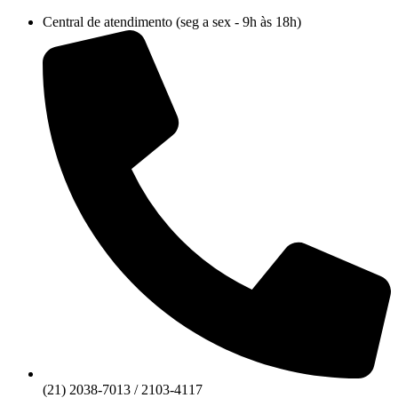
Ir
Central de atendimento (seg a sex - 9h às 18h)
para
o
conteúdo
(21) 2038-7013 / 2103-4117