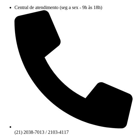
Ir
Central de atendimento (seg a sex - 9h às 18h)
para
o
conteúdo
(21) 2038-7013 / 2103-4117