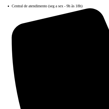
Ir
Central de atendimento (seg a sex - 9h às 18h)
para
o
conteúdo