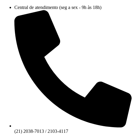
Ir
Central de atendimento (seg a sex - 9h às 18h)
para
o
conteúdo
(21) 2038-7013 / 2103-4117