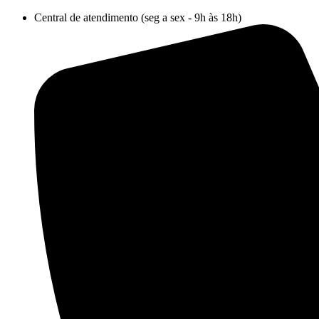
Ir
Central de atendimento (seg a sex - 9h às 18h)
para
o
conteúdo