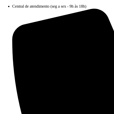
Ir
Central de atendimento (seg a sex - 9h às 18h)
para
o
conteúdo