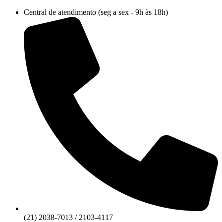
Ir
Central de atendimento (seg a sex - 9h às 18h)
para
o
conteúdo
(21) 2038-7013 / 2103-4117