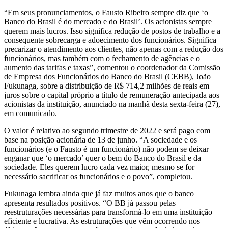
“Em seus pronunciamentos, o Fausto Ribeiro sempre diz que ‘o
Banco do Brasil é do mercado e do Brasil’. Os acionistas sempre
querem mais lucros. Isso significa redução de postos de trabalho e a
consequente sobrecarga e adoecimento dos funcionários. Significa
precarizar o atendimento aos clientes, não apenas com a redução dos
funcionários, mas também com o fechamento de agências e o
aumento das tarifas e taxas”, comentou o coordenador da Comissão
de Empresa dos Funcionários do Banco do Brasil (CEBB), João
Fukunaga, sobre a distribuição de R$ 714,2 milhões de reais em
juros sobre o capital próprio a título de remuneração antecipada aos
acionistas da instituição, anunciado na manhã desta sexta-feira (27),
em comunicado.
O valor é relativo ao segundo trimestre de 2022 e será pago com
base na posição acionária de 13 de junho. “A sociedade e os
funcionários (e o Fausto é um funcionário) não podem se deixar
enganar que ‘o mercado’ quer o bem do Banco do Brasil e da
sociedade. Eles querem lucro cada vez maior, mesmo se for
necessário sacrificar os funcionários e o povo”, completou.
Fukunaga lembra ainda que já faz muitos anos que o banco
apresenta resultados positivos. “O BB já passou pelas
reestruturações necessárias para transformá-lo em uma instituição
eficiente e lucrativa. As estruturações que vêm ocorrendo nos