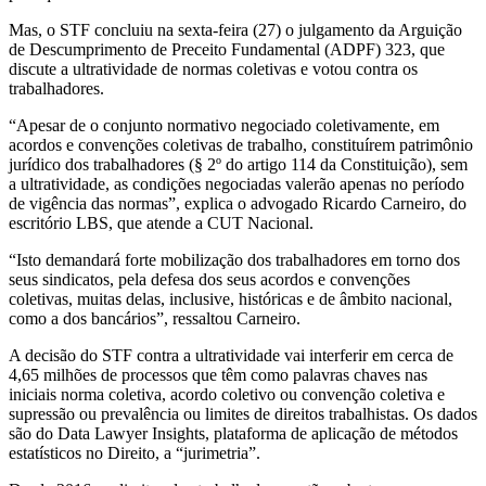
Mas, o STF concluiu na sexta-feira (27) o julgamento da Arguição
de Descumprimento de Preceito Fundamental (ADPF) 323, que
discute ​a ultratividade ​de normas coletivas e votou contra os
trabalhadores.
“Apesar de o conjunto normativo negociado coletivamente, em
acordos e convenções coletivas de trabalho, constituírem patrimônio
jurídico dos trabalhadores (§ 2º do artigo 114 da Constituição), sem
a ultratividade, as condições negociadas valerão apenas no período
de vigência das normas”, explica o advogado Ricardo Carneiro, do
escritório LBS, que atende a CUT Nacional.
“Isto demandará forte mobilização dos trabalhadores em torno dos
seus sindicatos, pela defesa dos seus acordos e convenções
coletivas, muitas delas, inclusive, históricas e de âmbito nacional,
como a dos bancários”, ressaltou Carneiro.
A decisão do STF contra a ultratividade vai interferir em cerca de
4,65 milhões de processos que têm como palavras chaves nas
iniciais norma coletiva, acordo coletivo ou convenção coletiva e
supressão ou prevalência ou limites de direitos trabalhistas. Os dados
são do Data Lawyer Insights, plataforma de aplicação de métodos
estatísticos no Direito, a “jurimetria”.