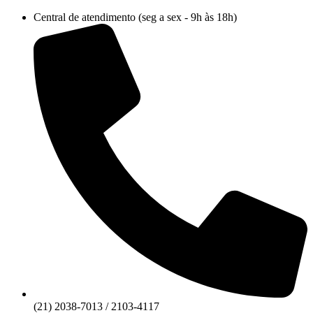
Ir
Central de atendimento (seg a sex - 9h às 18h)
para
o
conteúdo
(21) 2038-7013 / 2103-4117