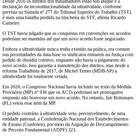
Desde 2016 os direitos dos trabalhadores estão sob ataque e a
declaração da inconstitucionalidade da ultratividade, conforme
prevista na Súmula nº 277 do Tribunal Superior do Trabalho (TST),
é mais uma batalha perdida na trincheira do STF, afirma Ricardo
Carneiro.
O TST havia julgado que as conquistas em convenções ou acordos
poderiam ser mantidas até que um novo acordo fosse negociado.
Embora a ultratividade nunca tenha existido na prática, era comum
nas proximidades da data-base os sindicatos entrarem na Justiça com
pedido de dissídio coletivo, enquanto não havia o julgamento do
novo acordo. Isso garantia a manutenção dos direitos, mas desde a
reforma Trabalhista de 2017, de Michel Temer (MDB-SP) a
ultratividade foi totalmente vetada.
Em 2020, o Congresso Nacional havia incluído no texto da Medida
Provisória (MP) nº 936 que os ACTs poderiam ser prorrogados
enquanto não houvesse um novo acordo. No entanto, Jair Bolsonaro
(PL) vetou esse item da MP.
O pedido contrário à ultratividade veio, previsivelmente, de uma
entidade patronal, a Confederação Nacional dos Estabelecimentos
de Ensino (Confenen), por meio da Arguição de Descumprimento
de Preceito Fundamental (ADPF) 323.