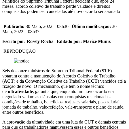
Ministros do Supremo Tribunal Federal decidem que, após 24
meses, acordo coletivo de trabalho perde validade e direitos
conquistados podem ser cancelados até novo acordo ser assinado
Publicado:
30 Maio, 2022 – 08h30 |
Última modificação:
30
Maio, 2022 – 08h37
Escrito por: Rosely Rocha
|
Editado por: Marize Muniz
REPRODUÇÃO
Seis dos onze ministros do Supremo Tribunal Federal (
STF
)
votaram contra a manutenção do Acordo Coletivo de Trabalho
(
ACT
) e da Convenção Coletiva de Trabalho (
CCT
) vencidos até a
fixação de novo. O mecanismo, que tem o nome técnico
de
ultratividade
, garantia que, enquanto um novo acordo era
negociado valiam as cláusulas com conquistas relacionadas as
condições de trabalho, benefícios, reajustes salariais, piso salarial,
jornada de trabalho, vale-refeição, vale-transporte e plano de saúde,
entre outros benefícios.
A aprovação da ultratividade era uma luta da CUT e demais centrais
para que os trabalhadores mantivessem esses e outros benefícios.