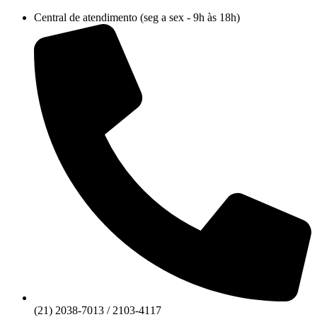
Ir
Central de atendimento (seg a sex - 9h às 18h)
para
o
conteúdo
(21) 2038-7013 / 2103-4117