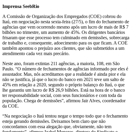
Imprensa SeebRio
A Comissão de Organização dos Empregados (COE) cobrou do
Itaú, em negociação nesta sexta-feira (27/5), o fim do fechamento de
agências que vem ocorrendo mesmo após um lucro de mais de R$ 7
bilhões no trimestre, um aumento de 45%. Os dirigentes bancários
frisaram que esse processo tem culminado em demissões, sobrecarga
de trabalho e, consequente, adoecimento para os que ficam. A COE
também apontou o prejuízo aos clientes, que são submetidos a um
atendimento cada vez mais precário.
Neste ano, foram extintas 211 agências, a maioria, 108, em São
Paulo. “O número de fechamentos de agências informado por eles é
assustador. Mas, nós acreditamos que a realidade é ainda pior e ela
não se justifica, já que o lucro do banco em 2021 teve um salto de
45% em relação a 2020, segundo o próprio balanço do Itaú, o que
lhe garantiu um lucro de R$ 26,9 bilhões. Está na hora de o banco
ter responsabilidade social, com seus funcionários e com toda da
população. Chega de demissões”, afirmou Jair Alves, coordenador
da COE.
“Na negociação o Itaú tentou negar o tempo todo que o fechamento
esteja gerando demissões. Deixamos bem claro que não
concordamos com essa alegação que, obviamente, não tem
fundamento”, afirmou Izabel Menezes, diretora do Sindicato e