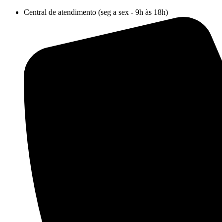
Ir
Central de atendimento (seg a sex - 9h às 18h)
para
o
conteúdo