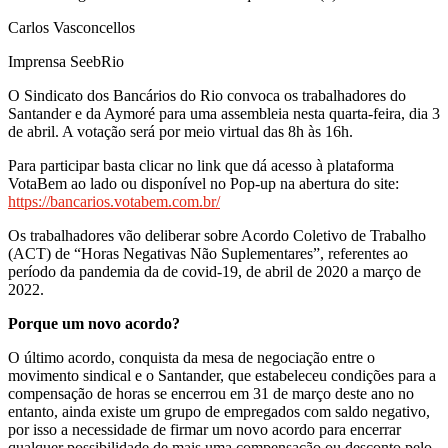
Carlos Vasconcellos
Imprensa SeebRio
O Sindicato dos Bancários do Rio convoca os trabalhadores do
Santander e da Aymoré para uma assembleia nesta quarta-feira, dia 3
de abril. A votação será por meio virtual das 8h às 16h.
Para participar basta clicar no link que dá acesso à plataforma
VotaBem ao lado ou disponível no Pop-up na abertura do site:
https://bancarios.votabem.com.br/
Os trabalhadores vão deliberar sobre Acordo Coletivo de Trabalho
(ACT) de “Horas Negativas Não Suplementares”, referentes ao
período da pandemia da de covid-19, de abril de 2020 a março de
2022.
Porque
um novo acordo?
O último acordo, conquista da mesa de negociação entre o
movimento sindical e o Santander, que estabeleceu condições para a
compensação de horas se encerrou em 31 de março deste ano no
entanto, ainda existe um grupo de empregados com saldo negativo,
por isso a necessidade de firmar um novo acordo para encerrar
qualquer possibilidade de mais uma compensação ou desconto pelo