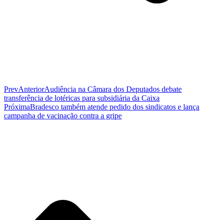
Prev
Anterior
Audiência na Câmara dos Deputados debate
transferência de lotéricas para subsidiária da Caixa
Próxima
Bradesco também atende pedido dos sindicatos e lança
campanha de vacinação contra a gripe