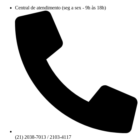
Ir
Central de atendimento (seg a sex - 9h às 18h)
para
o
conteúdo
(21) 2038-7013 / 2103-4117