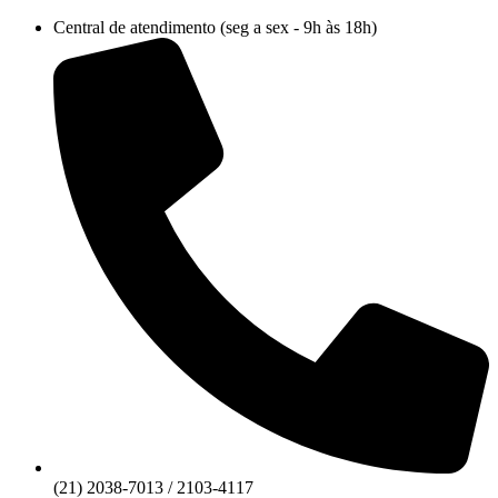
Ir
Central de atendimento (seg a sex - 9h às 18h)
para
o
conteúdo
(21) 2038-7013 / 2103-4117