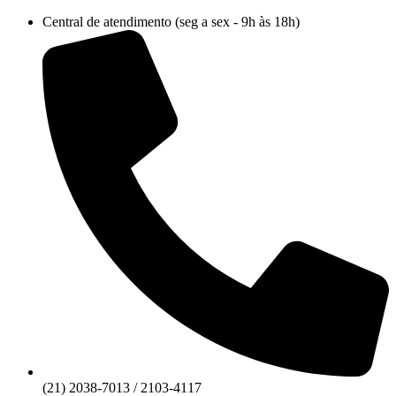
Ir
Central de atendimento (seg a sex - 9h às 18h)
para
o
conteúdo
(21) 2038-7013 / 2103-4117