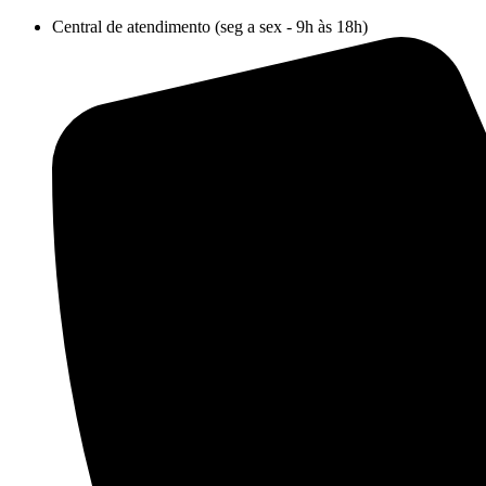
Ir
Central de atendimento (seg a sex - 9h às 18h)
para
o
conteúdo