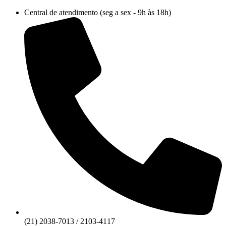
Ir
Central de atendimento (seg a sex - 9h às 18h)
para
o
conteúdo
(21) 2038-7013 / 2103-4117