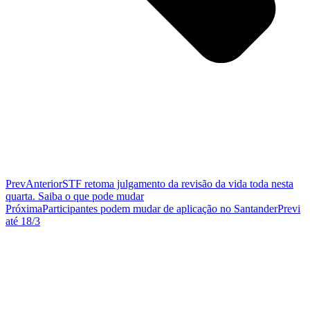
Prev
Anterior
STF retoma julgamento da revisão da vida toda nesta
quarta. Saiba o que pode mudar
Próxima
Participantes podem mudar de aplicação no SantanderPrevi
até 18/3