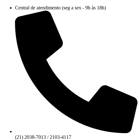
Ir
Central de atendimento (seg a sex - 9h às 18h)
para
o
conteúdo
(21) 2038-7013 / 2103-4117