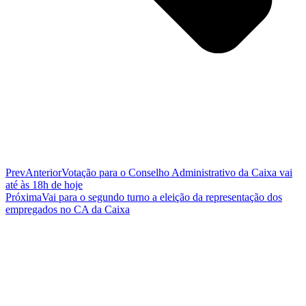
Prev
Anterior
Votação para o Conselho Administrativo da Caixa vai
até às 18h de hoje
Próxima
Vai para o segundo turno a eleição da representação dos
empregados no CA da Caixa