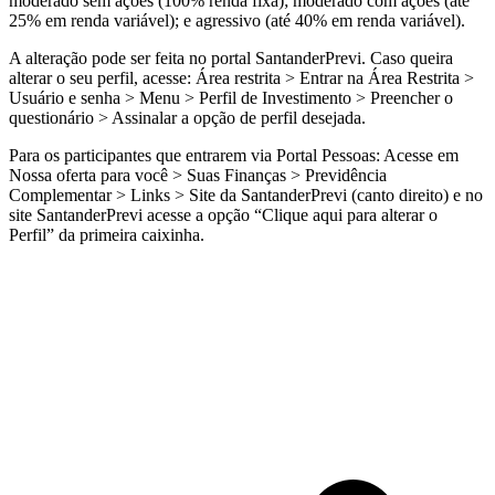
moderado sem ações (100% renda fixa); moderado com ações (até
25% em renda variável); e agressivo (até 40% em renda variável).
A alteração pode ser feita no portal SantanderPrevi. Caso queira
alterar o seu perfil, acesse: Área restrita > Entrar na Área Restrita >
Usuário e senha > Menu > Perfil de Investimento > Preencher o
questionário > Assinalar a opção de perfil desejada.
Para os participantes que entrarem via Portal Pessoas: Acesse em
Nossa oferta para você > Suas Finanças > Previdência
Complementar > Links > Site da SantanderPrevi (canto direito) e no
site SantanderPrevi acesse a opção “Clique aqui para alterar o
Perfil” da primeira caixinha.