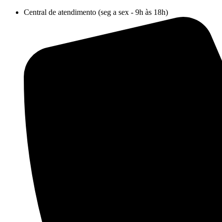
Ir
Central de atendimento (seg a sex - 9h às 18h)
para
o
conteúdo