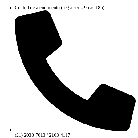
Ir
Central de atendimento (seg a sex - 9h às 18h)
para
o
conteúdo
(21) 2038-7013 / 2103-4117