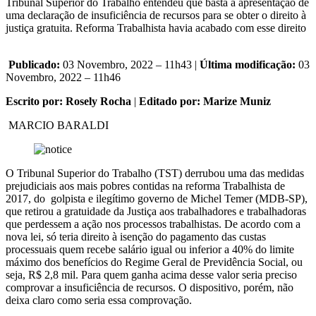
Tribunal Superior do Trabalho entendeu que basta a apresentação de
uma declaração de insuficiência de recursos para se obter o direito à
justiça gratuita. Reforma Trabalhista havia acabado com esse direito
Publicado:
03 Novembro, 2022 – 11h43 |
Última modificação:
03
Novembro, 2022 – 11h46
Escrito por: Rosely Rocha
|
Editado por: Marize Muniz
MARCIO BARALDI
O Tribunal Superior do Trabalho (TST) derrubou uma das medidas
prejudiciais aos mais pobres contidas na reforma Trabalhista de
2017, do golpista e ilegítimo governo de Michel Temer (MDB-SP),
que retirou a gratuidade da Justiça aos trabalhadores e trabalhadoras
que perdessem a ação nos processos trabalhistas. De acordo com a
nova lei, só teria direito à isenção do pagamento das custas
processuais quem recebe salário igual ou inferior a 40% do limite
máximo dos benefícios do Regime Geral de Previdência Social, ou
seja, R$ 2,8 mil. Para quem ganha acima desse valor seria preciso
comprovar a insuficiência de recursos. O dispositivo, porém, não
deixa claro como seria essa comprovação.