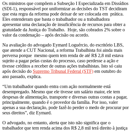
Os ministros que compõem a Subseção I Especializada em Dissídios
(SDI-1), responsável por uniformizar as decisões do TST decidiram
que esta regra da reforma pode deixar de ser colocada em prática.
Eles entenderam que basta o trabalhador ou a trabalhadora
apresentar uma declaração de insuficiência de recursos para obter a
gratuidade da Justiça do Trabalho. Hoje, são cobrados 2% sobre o
valor da condenação – após decisão ou acordo.
Na avaliação do advogado Eymard Loguércio, do escritório LBS,
que atende a CUT Nacional, a reforma Trabalhista foi ainda mais
perversa porque mesmo quem tem renda de até R$ 2,8 mil estava
sujeito a pagar pelas custas do processo, caso perdesse a ação e
tivesse créditos a receber de outras ações trabalhistas. Isto só caiu
após decisão do
Supremo Tribunal Federal (STF)
em outubro do
ano passado, explica.
“Um trabalhador quando entra com ação normalmente está
desempregado. Mesmo que ele tivesse um salário maior, ele tem
despesas de alimentação, transporte e diversas outras contas a pagar,
principalmente, quando é o provedor da família. Por isso, valer
apenas a sua declaração, pode fazê-lo perder o medo de procurar por
seus direitos”, diz Eymard.
O advogado, no entanto, alerta que isto não significa que o
trabalhador que tem renda acima dos R$ 2,8 mil terá direito à justiça