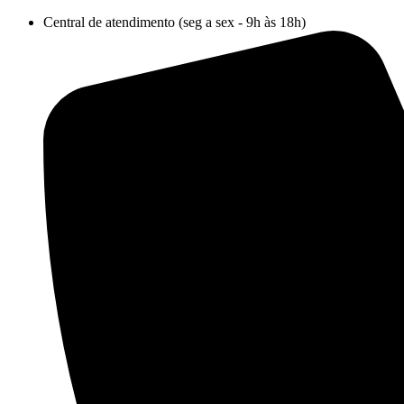
Ir
Central de atendimento (seg a sex - 9h às 18h)
para
o
conteúdo