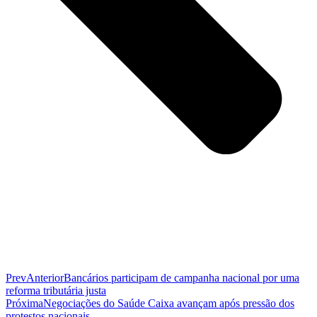
Prev
Anterior
Bancários participam de campanha nacional por uma
reforma tributária justa
Próxima
Negociações do Saúde Caixa avançam após pressão dos
protestos nacionais