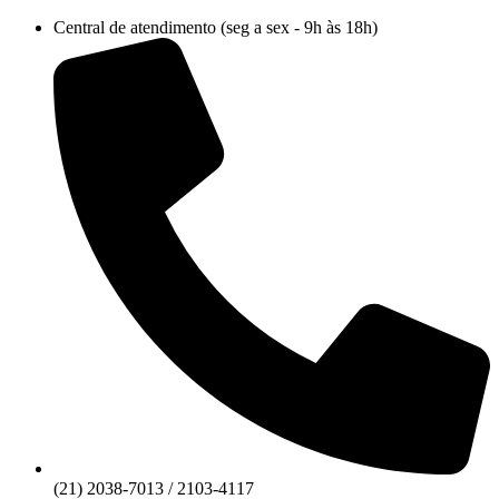
Ir
Central de atendimento (seg a sex - 9h às 18h)
para
o
conteúdo
(21) 2038-7013 / 2103-4117