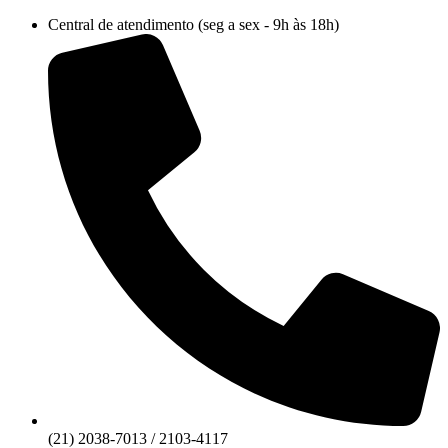
Ir
Central de atendimento (seg a sex - 9h às 18h)
para
o
conteúdo
(21) 2038-7013 / 2103-4117