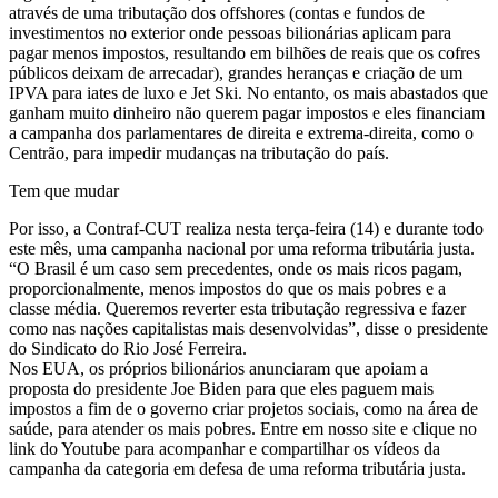
através de uma tributação dos offshores (contas e fundos de
investimentos no exterior onde pessoas bilionárias aplicam para
pagar menos impostos, resultando em bilhões de reais que os cofres
públicos deixam de arrecadar), grandes heranças e criação de um
IPVA para iates de luxo e Jet Ski. No entanto, os mais abastados que
ganham muito dinheiro não querem pagar impostos e eles financiam
a campanha dos parlamentares de direita e extrema-direita, como o
Centrão, para impedir mudanças na tributação do país.
Tem que mudar
Por isso, a Contraf-CUT realiza nesta terça-feira (14) e durante todo
este mês, uma campanha nacional por uma reforma tributária justa.
“O Brasil é um caso sem precedentes, onde os mais ricos pagam,
proporcionalmente, menos impostos do que os mais pobres e a
classe média. Queremos reverter esta tributação regressiva e fazer
como nas nações capitalistas mais desenvolvidas”, disse o presidente
do Sindicato do Rio José Ferreira.
Nos EUA, os próprios bilionários anunciaram que apoiam a
proposta do presidente Joe Biden para que eles paguem mais
impostos a fim de o governo criar projetos sociais, como na área de
saúde, para atender os mais pobres. Entre em nosso site e clique no
link do Youtube para acompanhar e compartilhar os vídeos da
campanha da categoria em defesa de uma reforma tributária justa.