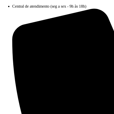
Ir
Central de atendimento (seg a sex - 9h às 18h)
para
o
conteúdo