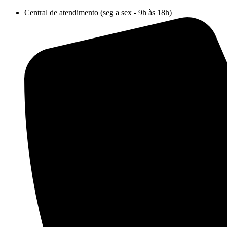
Ir
Central de atendimento (seg a sex - 9h às 18h)
para
o
conteúdo