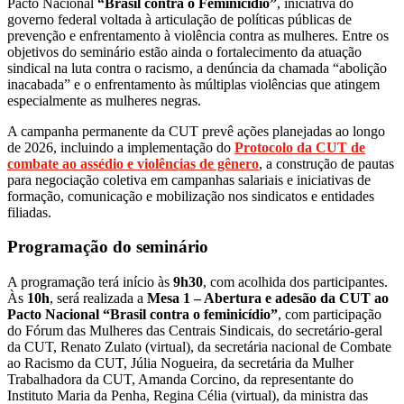
Pacto Nacional
“Brasil contra o Feminicídio”
, iniciativa do
governo federal voltada à articulação de políticas públicas de
prevenção e enfrentamento à violência contra as mulheres. Entre os
objetivos do seminário estão ainda o fortalecimento da atuação
sindical na luta contra o racismo, a denúncia da chamada “abolição
inacabada” e o enfrentamento às múltiplas violências que atingem
especialmente as mulheres negras.
A campanha permanente da CUT prevê ações planejadas ao longo
de 2026, incluindo a implementação do
Protocolo da CUT de
combate ao assédio e violências de gênero
, a construção de pautas
para negociação coletiva em campanhas salariais e iniciativas de
formação, comunicação e mobilização nos sindicatos e entidades
filiadas.
Programação do seminário
A programação terá início às
9h30
, com acolhida dos participantes.
Às
10h
, será realizada a
Mesa 1 – Abertura e adesão da CUT ao
Pacto Nacional “Brasil contra o feminicídio”
, com participação
do Fórum das Mulheres das Centrais Sindicais, do secretário-geral
da CUT, Renato Zulato (virtual), da secretária nacional de Combate
ao Racismo da CUT, Júlia Nogueira, da secretária da Mulher
Trabalhadora da CUT, Amanda Corcino, da representante do
Instituto Maria da Penha, Regina Célia (virtual), da ministra das