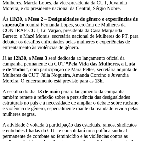
Mulheres, Márcia Lopes, da vice-presidenta da CUT, Juvandia
Moreira, e do presidente nacional da Central, Sérgio Nobre.
Às
11h30
, a
Mesa 2 – Desigualdades de gênero e experiências de
superação
reunirá Fernanda Lopes, secretária de Mulheres da
CONTRAF-CUT, Lu Varjão, presidenta da Casa Margarida
Barreto, e Mazé Morais, secretária nacional de Mulheres do PT, para
debater os desafios enfrentados pelas mulheres e experiências de
enfrentamento às violências de gênero.
Já às
12h30
, a
Mesa 3
será dedicada ao lançamento oficial da
campanha permanente da CUT
“Pela Vida das Mulheres, a Luta
é de Todos”
, com participação de Mara Feltes, secretária adjunta de
Mulheres da CUT, Júlia Nogueira, Amanda Corcino e Juvandia
Moreira. O encerramento está previsto para as
13h
.
A escolha do dia
13 de maio
para o lançamento da campanha
também remete à reflexão sobre a persistência das desigualdades
estruturais no país e à necessidade de ampliar o debate sobre racismo
e violência de gênero, especialmente diante da realidade vivida pelas
mulheres negras.
A atividade é voltada à participação das estaduais, ramos, sindicatos
e entidades filiadas da CUT e consolidará uma política sindical
permanente de combate ao feminicídio e às violências contra as