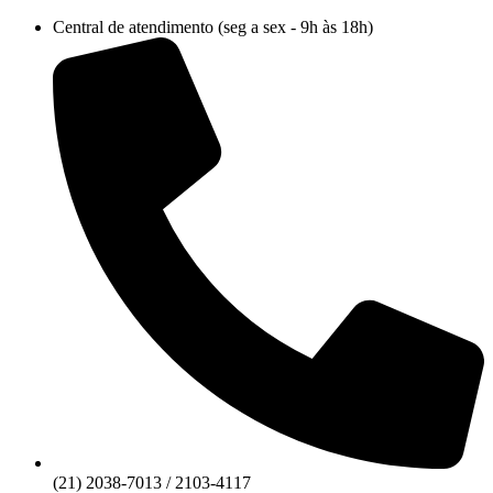
Ir
Central de atendimento (seg a sex - 9h às 18h)
para
o
conteúdo
(21) 2038-7013 / 2103-4117