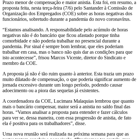
Prazo menor de compensação e maior anistia. Esta foi, em resumo, a
proposta feita, nesta terça-feira (7/6) pelo Santander à Comissão de
Organização dos Empregados (COE) sobre as horas negativas dos
funcionários, sobretudo durante a pandemia do novo coronavírus.
“Estamos analisando. A responsabilidade pelo acúmulo de horas
negativas não é do bancário que ficou afastado porque tinha
comorbidade e não poderia trabalhar no presencial durante a
pandemia. Por sinal é sempre bom lembrar, que eles poderiam
trabalhar em casa, mas o banco não quis dar as condições para que
isto acontecesse”, frisou Marcos Vicente, diretor do Sindicato e
membro da COE.
A proposta já não é tão ruim quanto à anterior. Esta trazia um prazo
muito dilatado de compensação, o que poderia significar aumento de
jornada excessivo durante um longo período, podendo causar
adoecimento ou a piora das sequelas já existentes.
A coordenadora da COE, Lucimara Malaquias lembrou que quanto
mais o bancário compensar, maior será a anistia no saldo final das
horas. “Vamos analisar a proposta para entender e fazer cálculos
para ver se, dessa maneira, com essa progressão de anistia, de fato
ela é positiva para os trabalhadores”, disse.
Uma nova reunião será realizada na próxima semana para que as