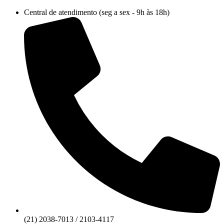
Ir
Central de atendimento (seg a sex - 9h às 18h)
para
o
conteúdo
(21) 2038-7013 / 2103-4117