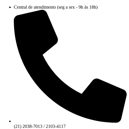
Ir
Central de atendimento (seg a sex - 9h às 18h)
para
o
conteúdo
(21) 2038-7013 / 2103-4117