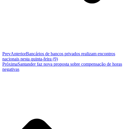
Prev
Anterior
Bancários de bancos privados realizam encontros
nacionais nesta quinta-feira (9)
Próxima
Santander faz nova proposta sobre compensação de horas
negativas