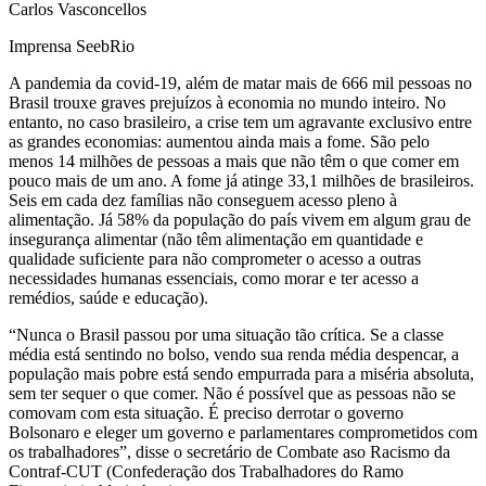
Carlos Vasconcellos
Imprensa SeebRio
A pandemia da covid-19, além de matar mais de 666 mil pessoas no
Brasil trouxe graves prejuízos à economia no mundo inteiro. No
entanto, no caso brasileiro, a crise tem um agravante exclusivo entre
as grandes economias: aumentou ainda mais a fome. São pelo
menos 14 milhões de pessoas a mais que não têm o que comer em
pouco mais de um ano. A fome já atinge 33,1 milhões de brasileiros.
Seis em cada dez famílias não conseguem acesso pleno à
alimentação. Já 58% da população do país vivem em algum grau de
insegurança alimentar (não têm alimentação em quantidade e
qualidade suficiente para não comprometer o acesso a outras
necessidades humanas essenciais, como morar e ter acesso a
remédios, saúde e educação).
“Nunca o Brasil passou por uma situação tão crítica. Se a classe
média está sentindo no bolso, vendo sua renda média despencar, a
população mais pobre está sendo empurrada para a miséria absoluta,
sem ter sequer o que comer. Não é possível que as pessoas não se
comovam com esta situação. É preciso derrotar o governo
Bolsonaro e eleger um governo e parlamentares comprometidos com
os trabalhadores”, disse o secretário de Combate aso Racismo da
Contraf-CUT (Confederação dos Trabalhadores do Ramo