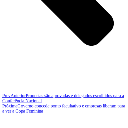
Prev
Anterior
Propostas são aprovadas e delegados escolhidos para a
Conferência Nacional
Próxima
Governo concede ponto facultativo e empresas liberam para
a ver a Copa Feminina