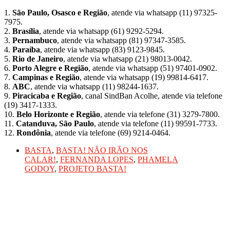
1.
São Paulo, Osasco e Região
, atende via whatsapp (11) 97325-
7975.
2.
Brasília
, atende via whatsapp (61) 9292-5294.
3.
Pernambuco
, atende via whatsapp (81) 97347-3585.
4.
Paraíba
, atende via whatsapp (83) 9123-9845.
5.
Rio de Janeiro
, atende via whatsapp (21) 98013-0042.
6.
Porto Alegre e Região
, atende via whatsapp (51) 97401-0902.
7.
Campinas e Região
, atende via whatsapp (19) 99814-6417.
8.
ABC
, atende via whatsapp (11) 98244-1637.
9.
Piracicaba e Região
, canal SindBan Acolhe, atende via telefone
(19) 3417-1333.
10.
Belo Horizonte e Região
, atende via telefone (31) 3279-7800.
11.
Catanduva, São Paulo
, atende via telefone (11) 99591-7733.
12.
Rondônia
, atende via telefone (69) 9214-0464.
BASTA
,
BASTA! NÃO IRÃO NOS
CALAR!
,
FERNANDA LOPES
,
PHAMELA
GODOY
,
PROJETO BASTA!