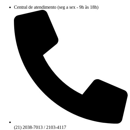
Ir
Central de atendimento (seg a sex - 9h às 18h)
para
o
conteúdo
(21) 2038-7013 / 2103-4117