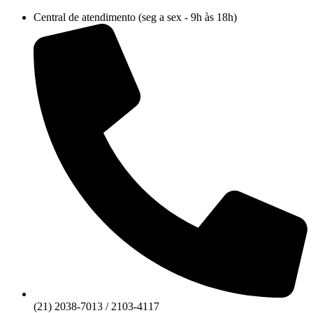
Ir
Central de atendimento (seg a sex - 9h às 18h)
para
o
conteúdo
(21) 2038-7013 / 2103-4117