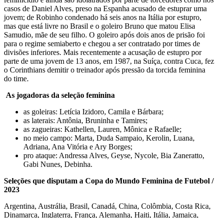
casos de Daniel Alves, preso na Espanha acusado de estuprar uma
jovem; de Robinho condenado há seis anos na Itália por estupro,
mas que está livre no Brasil e o goleiro Bruno que matou Elisa
Samudio, mãe de seu filho. O goleiro após dois anos de prisão foi
para o regime semiaberto e chegou a ser contratado por times de
divisões inferiores. Mais recentemente a acusação de estupro por
parte de uma jovem de 13 anos, em 1987, na Suíça, contra Cuca, fez
o Corinthians demitir o treinador após pressão da torcida feminina
do time.
As jogadoras da seleção feminina
as goleiras: Letícia Izidoro, Camila e Bárbara;
as laterais: Antônia, Bruninha e Tamires;
as zagueiras: Kathellen, Lauren, Mônica e Rafaelle;
no meio campo: Marta, Duda Sampaio, Kerolin, Luana,
Adriana, Ana Vitória e Ary Borges;
pro ataque: Andressa Alves, Geyse, Nycole, Bia Zaneratto,
Gabi Nunes, Debinha.
Seleções que disputam a Copa do Mundo Feminina de Futebol /
2023
Argentina, Austrália, Brasil, Canadá, China, Colômbia, Costa Rica,
Dinamarca, Inglaterra, França, Alemanha, Haiti, Itália, Jamaica,