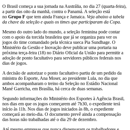
O Brasil começa a sua jornada na Austrália, no dia 27 (quarta-feira),
a partir das oito da manhã, contra o Panamá. A seleção está
no
Grupo F
que tem ainda França e Jamaica.
Veja abaixo a tabela
da chave da seleção e quais os times que participaram da Copa.
Mesmo do outro lado do mundo, a seleção feminina pode contar
com o apoio da torcida brasileira que já se organiza para ver os
jogos do time comandado pela técnica sueca Pia Sundhage. O
Ministério da Gestão e Inovação deve publicar uma portaria na
próxima terça-feira (18) no Diário Oficial da União para permitir a
adoção de ponto facultativo para servidores públicos federais nos
dias de jogos.
A decisão de autorizar o ponto facultativo partiu de um pedido da
ministra do Esporte, Ana Moser, ao presidente Lula, no dia que
ambos acompanharam o treino da Seleção no Estádio Nacional
Mané Garricha, em Brasília, há cerca de duas semanas.
Segundo informações do Ministério dos Esportes à Agência Brasil,
nos dias em que os jogos começarem até 7h30, o expediente terá
início às 11h. Nos dias de jogos iniciados às 8h, o expediente
começará ao meio-dia. O documento prevê ainda a compensação
das horas não trabalhadas até o dia 29 de dezembro.
Até mesmo empresas que nunca dispensaram os trabalhadores e