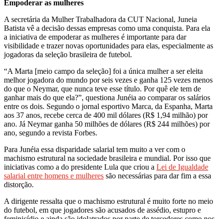
Empoderar as mulheres
A secretária da Mulher Trabalhadora da CUT Nacional, Juneia
Batista vê a decisão dessas empresas como uma conquista. Para ela
a iniciativa de empoderar as mulheres é importante para dar
visibilidade e trazer novas oportunidades para elas, especialmente as
jogadoras da seleção brasileira de futebol.
“A Marta [meio campo da seleção] foi a única mulher a ser eleita
melhor jogadora do mundo por seis vezes e ganha 125 vezes menos
do que o Neymar, que nunca teve esse título. Por quê ele tem de
ganhar mais do que ela?”, questiona Junéia ao comparar os salários
entre os dois. Segundo o jornal esportivo Marca, da Espanha, Marta
aos 37 anos, recebe cerca de 400 mil dólares (R$ 1,94 milhão) por
ano. Já Neymar ganha 50 milhões de dólares (R$ 244 milhões) por
ano, segundo a revista Forbes.
Para Junéia essa disparidade salarial tem muito a ver com o
machismo estrutural na sociedade brasileira e mundial. Por isso que
iniciativas como a do presidente Lula que criou a
Lei de Igualdade
salarial entre homens e mulheres
são necessárias para dar fim a essa
distorção.
A dirigente ressalta que o machismo estrutural é muito forte no meio
do futebol, em que jogadores são acusados de assédio, estupro e
feminicídio e ainda são idolatrados por parte de torcedores como nos