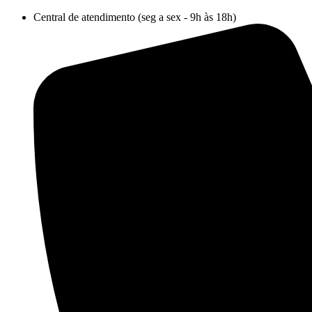
Ir
Central de atendimento (seg a sex - 9h às 18h)
para
o
conteúdo