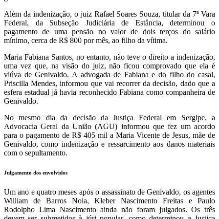
Além da indenização, o juiz Rafael Soares Souza, titular da 7ª Vara
Federal, da Subseção Judiciária de Estância, determinou o
pagamento de uma pensão no valor de dois terços do salário
mínimo, cerca de R$ 800 por mês, ao filho da vítima.
Maria Fabiana Santos, no entanto, não teve o direito a indenização,
uma vez que, na visão do juiz, não ficou comprovado que ela é
viúva de Genivaldo. A advogada de Fabiana e do filho do casal,
Priscilla Mendes, informou que vai recorrer da decisão, dado que a
esfera estadual já havia reconhecido Fabiana como companheira de
Genivaldo.
No mesmo dia da decisão da Justiça Federal em Sergipe, a
Advocacia Geral da União (AGU) informou que fez um acordo
para o pagamento de R$ 405 mil a Maria Vicente de Jesus, mãe de
Genivaldo, como indenização e ressarcimento aos danos materiais
com o sepultamento.
Julgamento dos envolvidos
Um ano e quatro meses após o assassinato de Genivaldo, os agentes
William de Barros Noia, Kleber Nascimento Freitas e Paulo
Rodolpho Lima Nascimento ainda não foram julgados. Os três
devem ser submetidos à júri popular, como determinou a Justiça