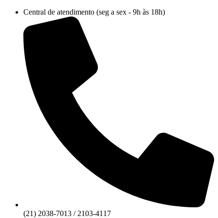
Ir
Central de atendimento (seg a sex - 9h às 18h)
para
o
conteúdo
(21) 2038-7013 / 2103-4117