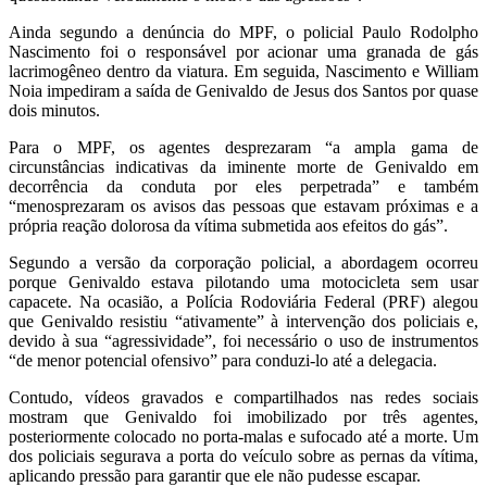
Ainda segundo a denúncia do MPF, o policial Paulo Rodolpho
Nascimento foi o responsável por acionar uma granada de gás
lacrimogêneo dentro da viatura. Em seguida, Nascimento e William
Noia impediram a saída de Genivaldo de Jesus dos Santos por quase
dois minutos.
Para o MPF, os agentes desprezaram “a ampla gama de
circunstâncias indicativas da iminente morte de Genivaldo em
decorrência da conduta por eles perpetrada” e também
“menosprezaram os avisos das pessoas que estavam próximas e a
própria reação dolorosa da vítima submetida aos efeitos do gás”.
Segundo a versão da corporação policial, a abordagem ocorreu
porque Genivaldo estava pilotando uma motocicleta sem usar
capacete. Na ocasião, a Polícia Rodoviária Federal (PRF) alegou
que Genivaldo resistiu “ativamente” à intervenção dos policiais e,
devido à sua “agressividade”, foi necessário o uso de instrumentos
“de menor potencial ofensivo” para conduzi-lo até a delegacia.
Contudo, vídeos gravados e compartilhados nas redes sociais
mostram que Genivaldo foi imobilizado por três agentes,
posteriormente colocado no porta-malas e sufocado até a morte. Um
dos policiais segurava a porta do veículo sobre as pernas da vítima,
aplicando pressão para garantir que ele não pudesse escapar.