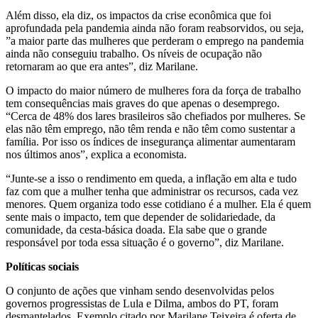
Além disso, ela diz, os impactos da crise econômica que foi
aprofundada pela pandemia ainda não foram reabsorvidos, ou seja,
”a maior parte das mulheres que perderam o emprego na pandemia
ainda não conseguiu trabalho. Os níveis de ocupação não
retornaram ao que era antes”, diz Marilane.
O impacto do maior número de mulheres fora da força de trabalho
tem consequências mais graves do que apenas o desemprego.
“Cerca de 48% dos lares brasileiros são chefiados por mulheres. Se
elas não têm emprego, não têm renda e não têm como sustentar a
família. Por isso os índices de insegurança alimentar aumentaram
nos últimos anos”, explica a economista.
“Junte-se a isso o rendimento em queda, a inflação em alta e tudo
faz com que a mulher tenha que administrar os recursos, cada vez
menores. Quem organiza todo esse cotidiano é a mulher. Ela é quem
sente mais o impacto, tem que depender de solidariedade, da
comunidade, da cesta-básica doada. Ela sabe que o grande
responsável por toda essa situação é o governo”, diz Marilane.
Políticas sociais
O conjunto de ações que vinham sendo desenvolvidas pelos
governos progressistas de Lula e Dilma, ambos do PT, foram
desmantelados. Exemplo citado por Marilane Teixeira é oferta de