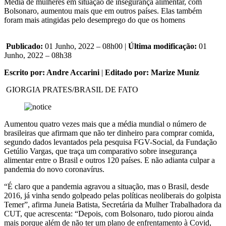
Média de mulheres em situação de insegurança alimentar, com
Bolsonaro, aumentou mais que em outros países. Elas também
foram mais atingidas pelo desemprego do que os homens
Publicado:
01 Junho, 2022 – 08h00 |
Última modificação:
01
Junho, 2022 – 08h38
Escrito por: Andre Accarini
|
Editado por: Marize Muniz
GIORGIA PRATES/BRASIL DE FATO
Aumentou quatro vezes mais que a média mundial o número de
brasileiras que afirmam que não ter dinheiro para comprar comida,
segundo dados levantados pela pesquisa FGV-Social, da Fundação
Getúlio Vargas, que traça um comparativo sobre insegurança
alimentar entre o Brasil e outros 120 países. E não adianta culpar a
pandemia do novo coronavírus.
“É claro que a pandemia agravou a situação, mas o Brasil, desde
2016, já vinha sendo golpeado pelas políticas neoliberais do golpista
Temer”, afirma Juneia Batista, Secretária da Mulher Trabalhadora da
CUT, que acrescenta: “Depois, com Bolsonaro, tudo piorou ainda
mais porque além de não ter um plano de enfrentamento à Covid,