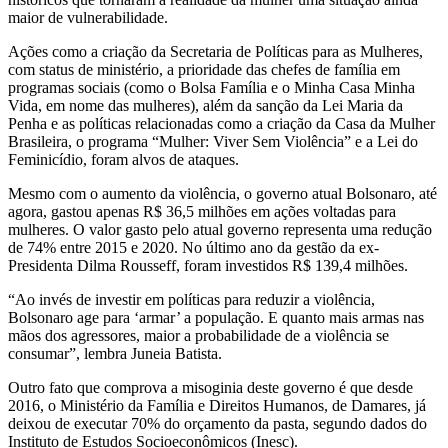
maior de vulnerabilidade.
Ações como a criação da Secretaria de Políticas para as Mulheres,
com status de ministério, a prioridade das chefes de família em
programas sociais (como o Bolsa Família e o Minha Casa Minha
Vida, em nome das mulheres), além da sanção da Lei Maria da
Penha e as políticas relacionadas como a criação da Casa da Mulher
Brasileira, o programa “Mulher: Viver Sem Violência” e a Lei do
Feminicídio, foram alvos de ataques.
Mesmo com o aumento da violência, o governo atual Bolsonaro, até
agora, gastou apenas R$ 36,5 milhões em ações voltadas para
mulheres. O valor gasto pelo atual governo representa uma redução
de 74% entre 2015 e 2020. No último ano da gestão da ex-
Presidenta Dilma Rousseff, foram investidos R$ 139,4 milhões.
“Ao invés de investir em políticas para reduzir a violência,
Bolsonaro age para ‘armar’ a população. E quanto mais armas nas
mãos dos agressores, maior a probabilidade de a violência se
consumar”, lembra Juneia Batista.
Outro fato que comprova a misoginia deste governo é que desde
2016, o Ministério da Família e Direitos Humanos, de Damares, já
deixou de executar 70% do orçamento da pasta, segundo dados do
Instituto de Estudos Socioeconômicos (Inesc).