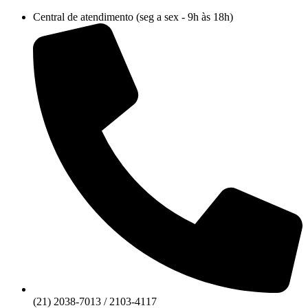
Ir
Central de atendimento (seg a sex - 9h às 18h)
para
o
conteúdo
(21) 2038-7013 / 2103-4117