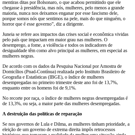
mentiras ditas por Bolsonaro, o que acabou permitindo que ele
chegasse à presidência, mas nós, mulheres, pelo menos a grande
maioria, nunca nos deixamos enganar por esse fascismo dele,
porque somos nós que sentimos na pele, mais do que ninguém, o
horror que é esse governo”, diz a dirigente.
Juneia se refere aos impactos das crises social e econômica vividas
pelo país que impactam em maior grau nas mulheres. O
desemprego, a fome, a violência e todos os indicadores de
desigualdade têm como alvo principal as mulheres, em especial as
mulheres negras.
De acordo com os dados da Pesquisa Nacional por Amostra de
Domicílios (Pnad-Contínua) realizada pelo Instituto Brasileiro de
Geografia e Estatísticas (IBGE), o índice de mulheres
desempregadas no primeiro trimestre deste ano foi de 13,7%,
enquanto entre os homens foi de 9,1%.
No recorte por raça, o índice de mulheres negras desempregadas é
de 13,3%, ou seja, a maior parte das mulheres desempregadas.
A destruição das políticas de reparação
Se nos governos de Lula e Dilma, as mulheres tinham prioridade, a
eleição de um governo de extrema direita impôs retrocessos
históricos que tornaram a realidade da mulher uma situação ainda