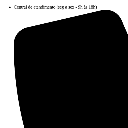
Ir
Central de atendimento (seg a sex - 9h às 18h)
para
o
conteúdo