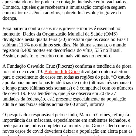
apresentando maior poder de contágio, inclusive entre vacinados.
Contudo, aqueles que receberam a imunização completa seguem
com maior resistência ao vírus, sobretudo à evolução grave da
doença.
Essa barreira contra casos mais graves e mortes é essencial no
momento. Dados da Organização Mundial da Saúde (OMS)
divulgados nesta quarta-feira (30) mostram que os casos no Brasil
subiram 113% nos últimos sete dias. Na última semana, o mundo
registrou 8.400 mortes em decorrência do vírus, 535 no Brasil.
Assim, o país foi o terceiro com mais vítimas no período.
A Fundação Oswaldo Cruz (Fiocruz) confirma a tendência de piora
no surto de covid-19.
Boletim InfoGripe
divulgado ontem alertou
para o crescimento de casos em todas as regiões do país. “O estudo
aponta para aumento nas tendências de curto (últimas três semanas)
e longo prazo (últimas seis semanas) e é compatível com os números
de covid-19. Essa tendência, que já se observa em 20 de 27
unidades da federação, está presente especialmente na população
adulta e nas faixas etárias acima de 60 anos”, informa.
O pesquisador responsável pelo estudo, Marcelo Gomes, reforça a
importância das máscaras, especialmente em ambientes fechados, e
pede para que todos completem a imunização. Gomes alerta que os
novos casos de covid deveriam deixar a população em alerta para as