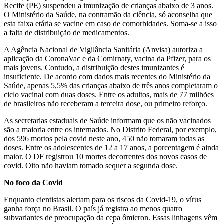
Recife (PE) suspendeu a imunização de crianças abaixo de 3 anos.
O Ministério da Saúde, na contramão da ciência, só aconselha que
esta faixa etária se vacine em caso de comorbidades. Soma-se a isso
a falta de distribuição de medicamentos.
A Agência Nacional de Vigilância Sanitária (Anvisa) autoriza a
aplicação da CoronaVac e da Comirnaty, vacina da Pfizer, para os
mais jovens. Contudo, a distribuição destes imunizantes é
insuficiente. De acordo com dados mais recentes do Ministério da
Saúde, apenas 5,5% das crianças abaixo de três anos completaram o
ciclo vacinal com duas doses. Entre os adultos, mais de 77 milhões
de brasileiros não receberam a terceira dose, ou primeiro reforço.
As secretarias estaduais de Saúde informam que os não vacinados
são a maioria entre os internados. No Distrito Federal, por exemplo,
dos 596 mortos pela covid neste ano, 450 não tomaram todas as
doses. Entre os adolescentes de 12 a 17 anos, a porcentagem é ainda
maior. O DF registrou 10 mortes decorrentes dos novos casos de
covid. Oito não haviam tomado sequer a segunda dose.
No foco da Covid
Enquanto cientistas alertam para os riscos da Covid-19, o vírus
ganha força no Brasil. O país já registra ao menos quatro
subvariantes de preocupação da cepa ômicron. Essas linhagens vêm