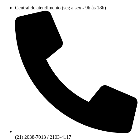
Ir
Central de atendimento (seg a sex - 9h às 18h)
para
o
conteúdo
(21) 2038-7013 / 2103-4117