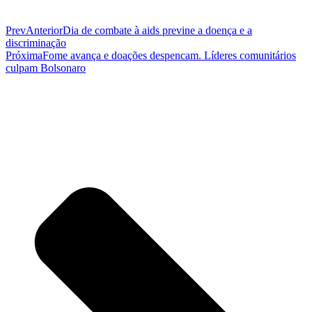
Prev
Anterior
Dia de combate à aids previne a doença e a
discriminação
Próxima
Fome avança e doações despencam. Líderes comunitários
culpam Bolsonaro