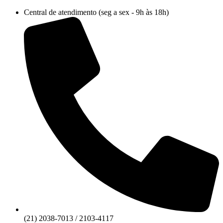
Ir
Central de atendimento (seg a sex - 9h às 18h)
para
o
conteúdo
(21) 2038-7013 / 2103-4117