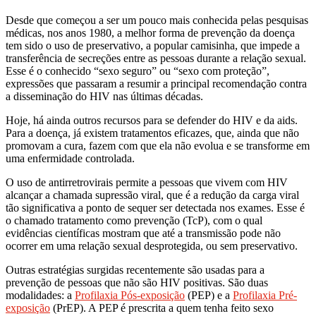
Desde que começou a ser um pouco mais conhecida pelas pesquisas
médicas, nos anos 1980, a melhor forma de prevenção da doença
tem sido o uso de preservativo, a popular camisinha, que impede a
transferência de secreções entre as pessoas durante a relação sexual.
Esse é o conhecido “sexo seguro” ou “sexo com proteção”,
expressões que passaram a resumir a principal recomendação contra
a disseminação do HIV nas últimas décadas.
Hoje, há ainda outros recursos para se defender do HIV e da aids.
Para a doença, já existem tratamentos eficazes, que, ainda que não
promovam a cura, fazem com que ela não evolua e se transforme em
uma enfermidade controlada.
O uso de antirretrovirais permite a pessoas que vivem com HIV
alcançar a chamada supressão viral, que é a redução da carga viral
tão significativa a ponto de sequer ser detectada nos exames. Esse é
o chamado tratamento como prevenção (TcP), com o qual
evidências científicas mostram que até a transmissão pode não
ocorrer em uma relação sexual desprotegida, ou sem preservativo.
Outras estratégias surgidas recentemente são usadas para a
prevenção de pessoas que não são HIV positivas. São duas
modalidades: a
Profilaxia Pós-exposição
(PEP) e a
Profilaxia Pré-
exposição
(PrEP). A PEP é prescrita a quem tenha feito sexo