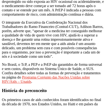
desprotegido ou sido exposta ao HIV ocasional ou acidentalmente, e
o medicamento deve começar a ser tomado até 72 horas após o
contato e se estende por um mês. A PrEP é indicada a pessoas com
comportamento de risco, com administração contínua e diária.
O integrante da Executiva da Confederação Nacional dos
Trabalhadores do Ramo Financeiro (Contraf-CUT), Adilson Barros,
porém, adverte que, “apesar de a medicina ter conseguido melhorar
a qualidade de vida de quem vive com HIV, ajudá-lo a superar a
doença e lhe garantir uma rotina impressionantemente ativa e
saudável, devemos ter em mente que a aids ainda é um assunto
delicado, um problema sem cura e com possíveis consequências
para o organismo, por isso a prevenção é importante a cada um de
nós e à sociedade como um todo”.
No Brasil, o TcP, a PEP e a PrEP são garantidos de forma universal
e sem custos, disponíveis no Sistema Único de Saúde, o SUS.
Confira detalhes sobre todas as formas de prevenção e tratamentos
na página do
Programa Conjunto das Nações Unidas sobre
HIV/Aids – Unaids
.
História do preconceito
Os primeiros casos de aids conhecidos foram identificados no final
da década de 1970, nos Estados Unidos, no Haiti e em países da