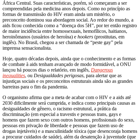
África Central. Suas características, porém, só começaram a ser
compreendidas pela medicina anos depois. Como no princípio as
formas de transmissão do HIV eram ainda um mistério, o
preconceito dominou sua abordagem social. Ao redor do mundo, a
aids ficou conhecida como a “doença dos 5H”, por ter então registro
de maior incidência entre homossexuais, hemofílicos, haitianos,
heroinômanos (usuários de heroína) e
hookers
(prostitutas, em
inglês). No Brasil, chegou a ser chamada de “peste gay” pela
imprensa sensacionalista.
Hoje, quatro décadas depois, ainda que o conhecimento e as formas
de combate à aids tenham avançado de modo formidável, a ONU
lançou há poucos dias o relatório, em inglês,
Dangerous
inequalities
, ou
Desigualdades perigosas
, para alertar que as
injustiças sociais e os preconceitos estruturais ainda são as grandes
barreiras para o fim da pandemia.
O organismo afirma que a meta de acabar com o HIV e a aids até
2030 dificilmente será cumprida, e indica como principais causas as
desigualdades de gênero, o racismo estrutural, a prática da
discriminação (em especial a travestis e pessoas trans, gays e
homens que fazem sexo com outros homens, profissionais do sexo,
pessoas em privação de liberdade e pessoas que fazem uso de
drogas injetáveis) e a masculinidade tóxica (que desencoraja homens
a procurar cuidados de saúde), além da desatenção à juventude (que