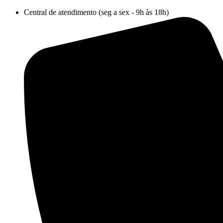
Ir
Central de atendimento (seg a sex - 9h às 18h)
para
o
conteúdo