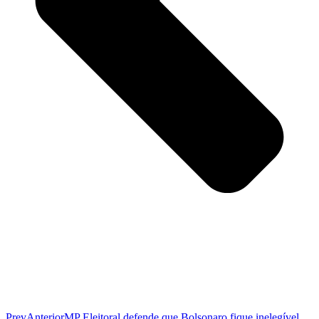
Prev
Anterior
MP Eleitoral defende que Bolsonaro fique inelegível.