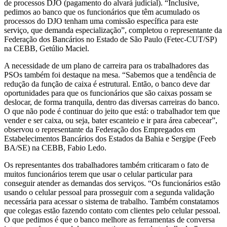
de processos DJO (pagamento do alvará judicial). “Inclusive,
pedimos ao banco que os funcionários que têm acumulado os
processos do DJO tenham uma comissão específica para este
serviço, que demanda especialização”, completou o representante da
Federação dos Bancários no Estado de São Paulo (Fetec-CUT/SP)
na CEBB, Getúlio Maciel.
A necessidade de um plano de carreira para os trabalhadores das
PSOs também foi destaque na mesa. “Sabemos que a tendência de
redução da função de caixa é estrutural. Então, o banco deve dar
oportunidades para que os funcionários que são caixas possam se
deslocar, de forma tranquila, dentro das diversas carreiras do banco.
O que não pode é continuar do jeito que está: o trabalhador tem que
vender e ser caixa, ou seja, bater escanteio e ir para área cabecear”,
observou o representante da Federação dos Empregados em
Estabelecimentos Bancários dos Estados da Bahia e Sergipe (Feeb
BA/SE) na CEBB, Fabio Ledo.
Os representantes dos trabalhadores também criticaram o fato de
muitos funcionários terem que usar o celular particular para
conseguir atender as demandas dos serviços. “Os funcionários estão
usando o celular pessoal para prosseguir com a segunda validação
necessária para acessar o sistema de trabalho. Também constatamos
que colegas estão fazendo contato com clientes pelo celular pessoal.
O que pedimos é que o banco melhore as ferramentas de conversa