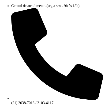
Ir
Central de atendimento (seg a sex - 9h às 18h)
para
o
conteúdo
(21) 2038-7013 / 2103-4117