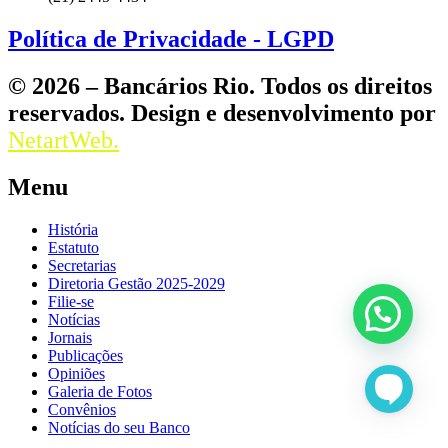
Política de Privacidade - LGPD
© 2026 – Bancários Rio. Todos os direitos
reservados. Design e desenvolvimento por
NetartWeb.
Menu
História
Estatuto
Secretarias
Diretoria Gestão 2025-2029
Filie-se
Notícias
Jornais
Publicações
Opiniões
Galeria de Fotos
Convênios
Notícias do seu Banco