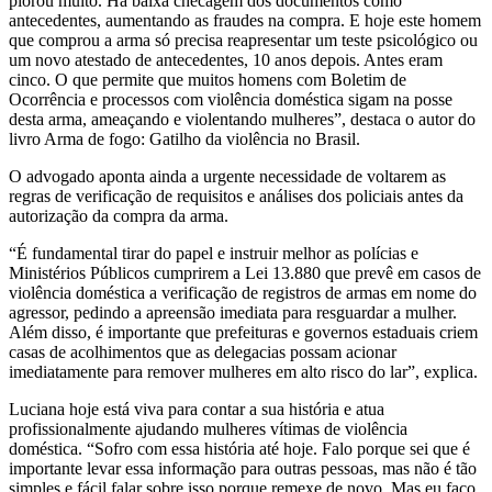
piorou muito. Há baixa checagem dos documentos como
antecedentes, aumentando as fraudes na compra. E hoje este homem
que comprou a arma só precisa reapresentar um teste psicológico ou
um novo atestado de antecedentes, 10 anos depois. Antes eram
cinco. O que permite que muitos homens com Boletim de
Ocorrência e processos com violência doméstica sigam na posse
desta arma, ameaçando e violentando mulheres”, destaca o autor do
livro Arma de fogo: Gatilho da violência no Brasil.
O advogado aponta ainda a urgente necessidade de voltarem as
regras de verificação de requisitos e análises dos policiais antes da
autorização da compra da arma.
“É fundamental tirar do papel e instruir melhor as polícias e
Ministérios Públicos cumprirem a Lei 13.880 que prevê em casos de
violência doméstica a verificação de registros de armas em nome do
agressor, pedindo a apreensão imediata para resguardar a mulher.
Além disso, é importante que prefeituras e governos estaduais criem
casas de acolhimentos que as delegacias possam acionar
imediatamente para remover mulheres em alto risco do lar”, explica.
Luciana hoje está viva para contar a sua história e atua
profissionalmente ajudando mulheres vítimas de violência
doméstica. “Sofro com essa história até hoje. Falo porque sei que é
importante levar essa informação para outras pessoas, mas não é tão
simples e fácil falar sobre isso porque remexe de novo. Mas eu faço,