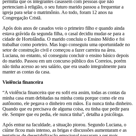
permitia que os integrantes casassem com pessoas que não
pertenciam à religião, o seu futuro marido passou a frequentar a
igreja para selar o matrimônio. Ao todo, foram 12 anos na
Congregação Cristã.
Após dois anos de casados veio o primeiro filho e quando ainda
estava grávida da segunda filha, o casal decidiu mudar-se para a
cidade de Hortolândia. O marido concluiu o Ensino Médio e foi
trabalhar como porteiro. Mas logo conseguiu uma oportunidade no
setor de construção civil e começou a fazer carreira na área.
Luciana, no entanto, só conseguiu concluir o ensino básico depois
do marido. Passou em um concurso público dos Correios, porém
não tinha acesso ao seu salário, que era usado integralmente para
manter as contas da casa.
Violência financeira
“A violência financeira que eu sofri era assim, todas as contas da
minha casa eram debitadas na minha conta porque como ele era
autônomo, ele pegava o dinheiro em mãos. Eu nunca tinha dinheiro.
Quando que eu precisava de alguma coisa, eu tinha que pedir para
ele. Sempre que eu pedia, ele nunca tinha”, detalha a psicóloga.
Após entrar na faculdade, a situação piorou. Segundo Luciana, o
ciúme ficou mais intenso, as brigas e discussões aumentaram e as
tentativas de desestabilização emocional passaram a ser mais