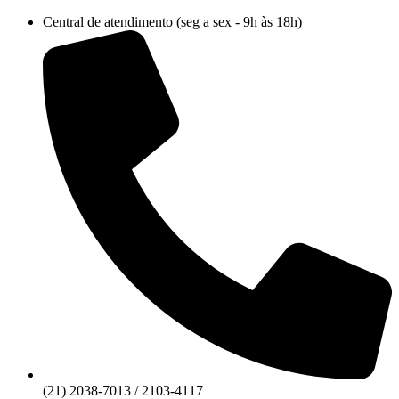
Ir
Central de atendimento (seg a sex - 9h às 18h)
para
o
conteúdo
(21) 2038-7013 / 2103-4117