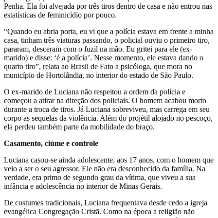
Penha. Ela foi alvejada por três tiros dentro de casa e não entrou nas
estatísticas de feminicídio por pouco.
“Quando eu abria porta, eu vi que a polícia estava em frente a minha
casa, tinham três viaturas passando, o policial ouviu o primeiro tiro,
pararam, desceram com o fuzil na mão. Eu gritei para ele (ex-
marido) e disse: ‘é a polícia’. Nesse momento, ele estava dando o
quarto tiro”, relata ao Brasil de Fato a psicóloga, que mora no
município de Hortolândia, no interior do estado de São Paulo.
O ex-marido de Luciana não respeitou a ordem da polícia e
começou a atirar na direção dos policiais. O homem acabou morto
durante a troca de tiros. Já Luciana sobreviveu, mas carrega em seu
corpo as sequelas da violência. Além do projétil alojado no pescoço,
ela perdeu também parte da mobilidade do braço.
Casamento, ciúme e controle
Luciana casou-se ainda adolescente, aos 17 anos, com o homem que
veio a ser o seu agressor. Ele não era desconhecido da família. Na
verdade, era primo de segundo grau da vítima, que viveu a sua
infância e adolescência no interior de Minas Gerais.
De costumes tradicionais, Luciana frequentava desde cedo a igreja
evangélica Congregação Cristã. Como na época a religião não