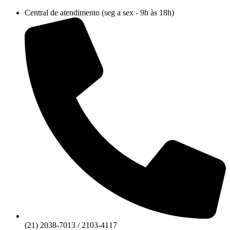
Ir
Central de atendimento (seg a sex - 9h às 18h)
para
o
conteúdo
(21) 2038-7013 / 2103-4117