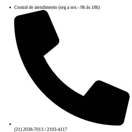
Ir
Central de atendimento (seg a sex - 9h às 18h)
para
o
conteúdo
(21) 2038-7013 / 2103-4117