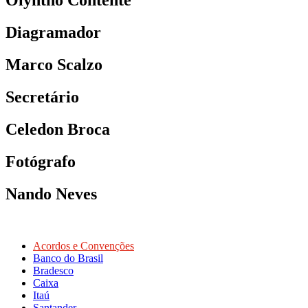
Olyntho Contente
Diagramador
Marco Scalzo
Secretário
Celedon Broca
Fotógrafo
Nando Neves
Acordos e Convenções
Banco do Brasil
Bradesco
Caixa
Itaú
Santander