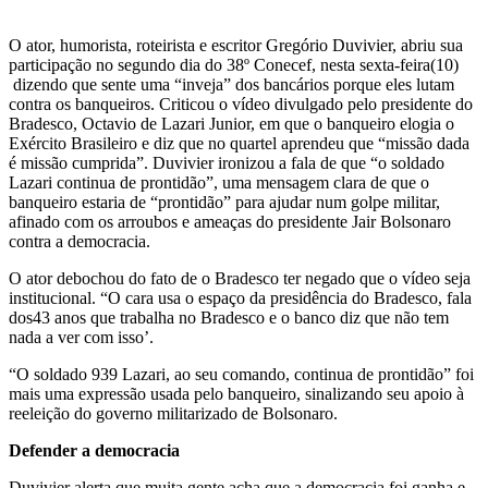
O ator, humorista, roteirista e escritor Gregório Duvivier, abriu sua
participação no segundo dia do 38º Conecef, nesta sexta-feira(10)
dizendo que sente uma “inveja” dos bancários porque eles lutam
contra os banqueiros. Criticou o vídeo divulgado pelo presidente do
Bradesco, Octavio de Lazari Junior, em que o banqueiro elogia o
Exército Brasileiro e diz que no quartel aprendeu que “missão dada
é missão cumprida”. Duvivier ironizou a fala de que “o soldado
Lazari continua de prontidão”, uma mensagem clara de que o
banqueiro estaria de “prontidão” para ajudar num golpe militar,
afinado com os arroubos e ameaças do presidente Jair Bolsonaro
contra a democracia.
O ator debochou do fato de o Bradesco ter negado que o vídeo seja
institucional. “O cara usa o espaço da presidência do Bradesco, fala
dos43 anos que trabalha no Bradesco e o banco diz que não tem
nada a ver com isso’.
“O soldado 939 Lazari, ao seu comando, continua de prontidão” foi
mais uma expressão usada pelo banqueiro, sinalizando seu apoio à
reeleição do governo militarizado de Bolsonaro.
Defender a democracia
Duvivier alerta que muita gente acha que a democracia foi ganha e