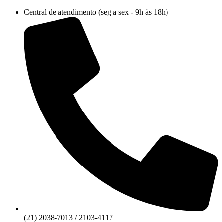
Ir
Central de atendimento (seg a sex - 9h às 18h)
para
o
conteúdo
(21) 2038-7013 / 2103-4117