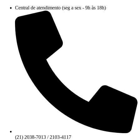
Ir
Central de atendimento (seg a sex - 9h às 18h)
para
o
conteúdo
(21) 2038-7013 / 2103-4117