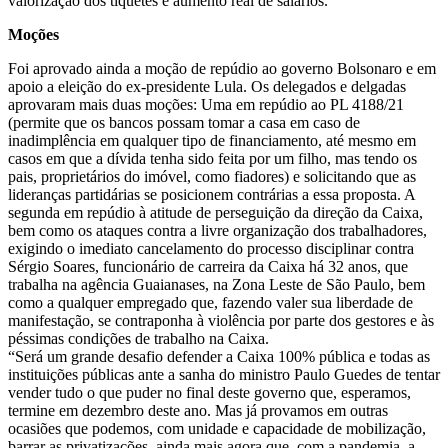
valorização dos tíquetes e aumento real de salários.
Moções
Foi aprovado ainda a moção de repúdio ao governo Bolsonaro e em
apoio a eleição do ex-presidente Lula. Os delegados e delgadas
aprovaram mais duas moções: Uma em repúdio ao PL 4188/21
(permite que os bancos possam tomar a casa em caso de
inadimplência em qualquer tipo de financiamento, até mesmo em
casos em que a dívida tenha sido feita por um filho, mas tendo os
pais, proprietários do imóvel, como fiadores) e solicitando que as
lideranças partidárias se posicionem contrárias a essa proposta. A
segunda em repúdio à atitude de perseguição da direção da Caixa,
bem como os ataques contra a livre organização dos trabalhadores,
exigindo o imediato cancelamento do processo disciplinar contra
Sérgio Soares, funcionário de carreira da Caixa há 32 anos, que
trabalha na agência Guaianases, na Zona Leste de São Paulo, bem
como a qualquer empregado que, fazendo valer sua liberdade de
manifestação, se contraponha à violência por parte dos gestores e às
péssimas condições de trabalho na Caixa.
“Será um grande desafio defender a Caixa 100% pública e todas as
instituições públicas ante a sanha do ministro Paulo Guedes de tentar
vender tudo o que puder no final deste governo que, esperamos,
termine em dezembro deste ano. Mas já provamos em outras
ocasiões que podemos, com unidade e capacidade de mobilização,
barrar as privatizações, ainda mais agora que, com a pandemia, a