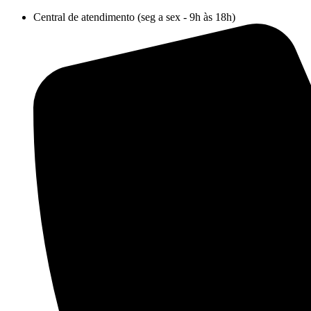
Ir
Central de atendimento (seg a sex - 9h às 18h)
para
o
conteúdo