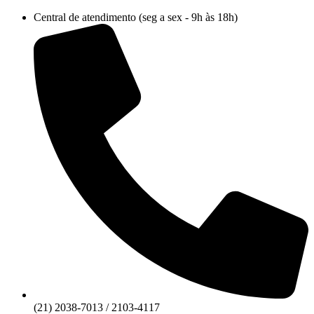
Ir
Central de atendimento (seg a sex - 9h às 18h)
para
o
conteúdo
(21) 2038-7013 / 2103-4117