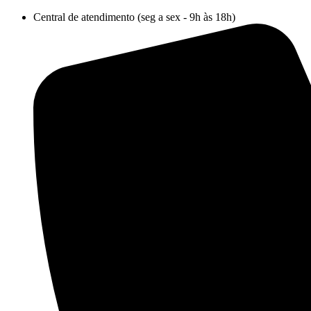
Ir
Central de atendimento (seg a sex - 9h às 18h)
para
o
conteúdo