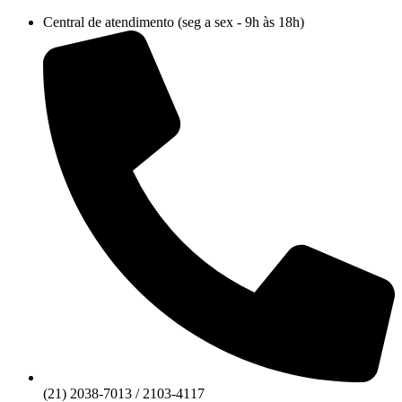
Ir
Central de atendimento (seg a sex - 9h às 18h)
para
o
conteúdo
(21) 2038-7013 / 2103-4117