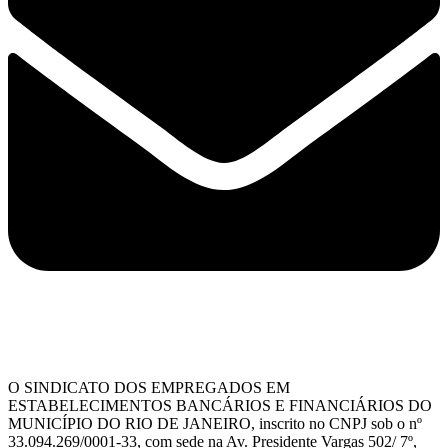
O SINDICATO DOS EMPREGADOS EM
ESTABELECIMENTOS BANCÁRIOS E FINANCIÁRIOS DO
MUNICÍPIO DO RIO DE JANEIRO, inscrito no CNPJ sob o nº
33.094.269/0001-33, com sede na Av. Presidente Vargas 502/ 7º,