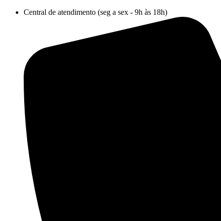
Ir
Central de atendimento (seg a sex - 9h às 18h)
para
o
conteúdo