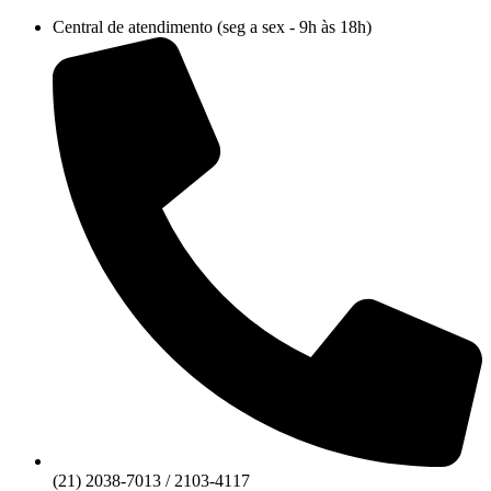
Ir
Central de atendimento (seg a sex - 9h às 18h)
para
o
conteúdo
(21) 2038-7013 / 2103-4117