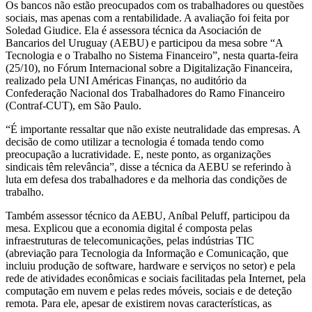
Os bancos não estão preocupados com os trabalhadores ou questões
sociais, mas apenas com a rentabilidade. A avaliação foi feita por
Soledad Giudice. Ela é assessora técnica da Asociación de
Bancarios del Uruguay (AEBU) e participou da mesa sobre “A
Tecnologia e o Trabalho no Sistema Financeiro”, nesta quarta-feira
(25/10), no Fórum Internacional sobre a Digitalização Financeira,
realizado pela UNI Américas Finanças, no auditório da
Confederação Nacional dos Trabalhadores do Ramo Financeiro
(Contraf-CUT), em São Paulo.
“É importante ressaltar que não existe neutralidade das empresas. A
decisão de como utilizar a tecnologia é tomada tendo como
preocupação a lucratividade. E, neste ponto, as organizações
sindicais têm relevância”, disse a técnica da AEBU se referindo à
luta em defesa dos trabalhadores e da melhoria das condições de
trabalho.
Também assessor técnico da AEBU, Aníbal Peluff, participou da
mesa. Explicou que a economia digital é composta pelas
infraestruturas de telecomunicações, pelas indústrias TIC
(abreviação para Tecnologia da Informação e Comunicação, que
incluiu produção de software, hardware e serviços no setor) e pela
rede de atividades econômicas e sociais facilitadas pela Internet, pela
computação em nuvem e pelas redes móveis, sociais e de deteção
remota. Para ele, apesar de existirem novas características, as